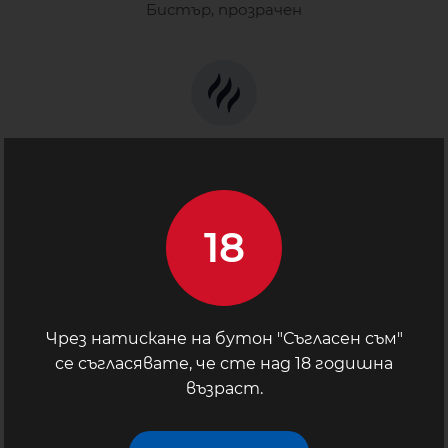
Бистър, прозрачен
АРОМАТ
Чист, неутрален
18
ВКУС
Чрез натискане на бутон "Съгласен съм"
Заоблен, чист и продължителен, с елегантен
финал
се съгласявате, че сте над 18 годишна
възраст.