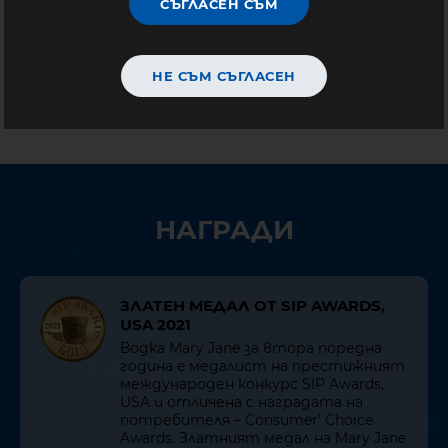
СЪГЛАСЕН СЪМ
НЕ СЪМ СЪГЛАСЕН
НАГРАДИ
ЗЛАТЕН МЕДАЛ ОТ SIP AWARDS,
USA 2021
Водка Mary Jane за втора поредна
година e медалист на престижният
международен конкурс SIP Awards,
USA и отличена с наградата на
потребителя – Consumer’ Choice
Awards. Златният медал на Mary Jane