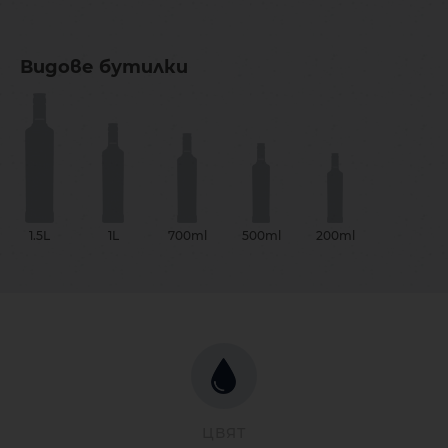
Видове бутилки
1.5L
1L
700ml
500ml
200ml
ЦВЯТ