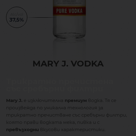
Alc/vol
37,5%
MARY J. VODKA
Трикратно пречистена
със сребърни филтри
Mary J.
е изключителна
премиум
водка. Тя се
произвежда по уникална технология за
трикратно пречистване със сребърни филтри,
която прави водката мека, пивка и с
превъзходни
вкусови характеристики.