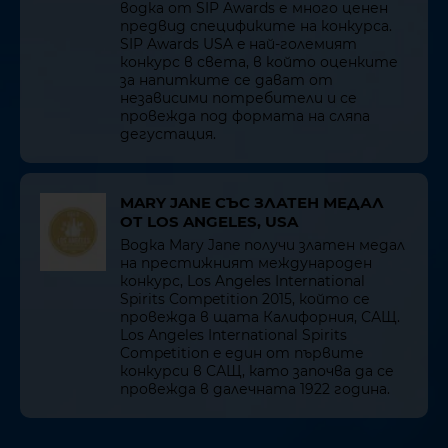
водка от SIP Awards е много ценен
предвид спецификите на конкурса.
SIP Awards USA e най-големият
конкурс в света, в който оценките
за напитките се дават от
независими потребители и се
провежда под формата на сляпа
дегустация.
MARY JANE СЪС ЗЛАТЕН МЕДАЛ
ОТ LOS ANGELES, USA
Водка Mary Jane получи златен медал
на престижният международен
конкурс, Los Angeles International
Spirits Competition 2015, който се
провежда в щата Калифорния, САЩ.
Los Angeles International Spirits
Competition e един от първите
конкурси в САЩ, като започва да се
провежда в далечната 1922 година.